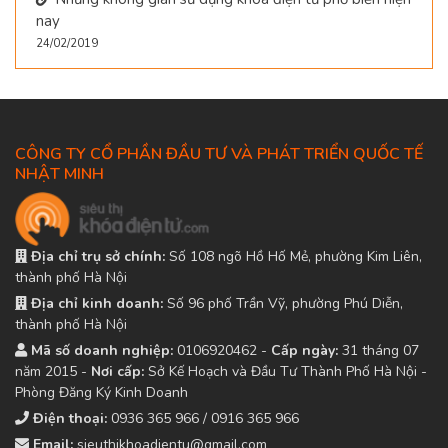
nay
24/02/2019
CÔNG TY CỔ PHẦN ĐẦU TƯ VÀ PHÁT TRIỂN QUỐC TẾ
NHẬT MINH
Địa chỉ trụ sở chính:
Số 108 ngõ Hồ Hố Mẻ, phường Kim Liên,
thành phố Hà Nội
Địa chỉ kinh doanh:
Số 96 phố Trần Vỹ, phường Phú Diễn,
thành phố Hà Nội
Mã số doanh nghiệp:
0106920462 -
Cấp ngày:
31 tháng 07
năm 2015 -
Nơi cấp:
Sở Kế Hoạch và Đầu Tư Thành Phố Hà Nội -
Phòng Đăng Ký Kinh Doanh
Điện thoại:
0936 365 966 / 0916 365 966
Email:
sieuthikhoadientu@gmail.com