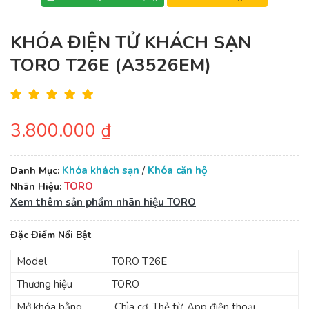
KHÓA ĐIỆN TỬ KHÁCH SẠN
TORO T26E (A3526EM)
3.800.000 ₫
Khóa khách sạn
/
Khóa căn hộ
Danh Mục:
TORO
Nhãn Hiệu:
Xem thêm sản phẩm nhãn hiệu TORO
Đặc Điểm Nổi Bật
Model
TORO T26E
Thương hiệu
TORO
Mở khóa bằng
Chìa cơ, Thẻ từ, App điện thoại