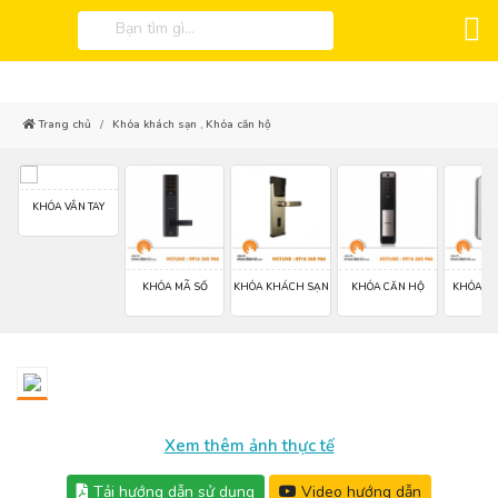
Trang chủ
Khóa khách sạn
,
Khóa căn hộ
AY
KHÓA VÂN TAY
KHÓA MÃ SỐ
KHÓA KHÁCH SẠN
KHÓA CĂN HỘ
KHÓA CỬ
Xem thêm ảnh thực tế
Tải hướng dẫn sử dụng
Video hướng dẫn