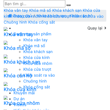
Khóa vân tay
Khóa mã số
Khóa khách sạn
Khóa cửa
Trang chủ
Khóa khách sạn
,
Khóa căn hộ
kính
Khóa cửa nhôm
Khóa cửa trượt
Kiểm soát ra vào
Chuông hình
Khóa cổng sắt
Quay lại
Khóa vân tay
Danh mục sản phẩm
Khóa vân tay
Khóa mã số
Khóa mã số
Khóa khách sạn
Khóa cửa kính
Khóa khách sạn
Khóa cửa nhôm
Khóa cửa trượt
Khóa căn hộ
Kiểm soát ra vào
Chuông hình
Khóa cổng sắt
Khóa cửa kính
Khuyến mãi
Dự án
Khóa cửa nhôm
Videos