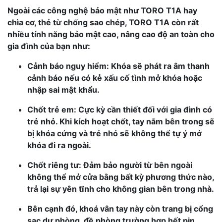
Ngoài các công nghệ bảo mật như
TORO T1A
hay
chìa cơ, thẻ từ chống sao chép,
TORO T1A
còn rất
nhiều tính năng bảo mật cao, nâng cao độ an toàn cho
gia đình của bạn như:
Cảnh báo nguy hiểm: Khóa sẽ phát ra âm thanh
cảnh báo nếu có kẻ xấu cố tình mở khóa hoặc
nhập sai mật khẩu.
Chốt trẻ em: Cực kỳ cần thiết đối với gia đình có
trẻ nhỏ. Khi kích hoạt chốt, tay nắm bên trong sẽ
bị khóa cứng và trẻ nhỏ sẽ không thể tự ý mở
khóa đi ra ngoài.
Chốt riêng tư: Đảm bảo người từ bên ngoài
không thể mở cửa bằng bất kỳ phương thức nào,
trả lại sự yên tĩnh cho không gian bên trong nhà.
Bên cạnh đó, khoá vân tay này còn trang bị cổng
sạc dự phòng, đề phòng trường hợp hết pin