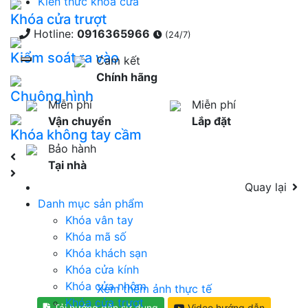
Kiến thức khóa cửa
Khóa cửa trượt
Hotline:
0916365966
(24/7)
Kiểm soát ra vào
Cam kết
Toggle navigation
Chính hãng
Chuông hình
Miễn phí
Miễn phí
Vận chuyển
Lắp đặt
Khóa không tay cầm
Bảo hành
Tại nhà
Quay lại
Danh mục sản phẩm
Khóa vân tay
Khóa mã số
Khóa khách sạn
Khóa cửa kính
Khóa cửa nhôm
Xem thêm ảnh thực tế
Khóa cửa trượt
Tải hướng dẫn sử dụng
Video hướng dẫn