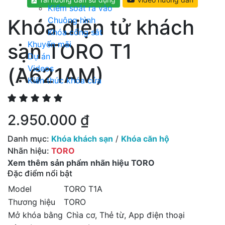
Kiểm soát ra vào
Khóa điện tử khách
Chuông hình
Khóa cổng sắt
sạn TORO T1
Khuyến mãi
Dự án
(A621AM)
Videos
Kiến thức khóa cửa
2.950.000 ₫
Danh mục:
Khóa khách sạn
/
Khóa căn hộ
Nhãn hiệu:
TORO
Xem thêm sản phẩm nhãn hiệu TORO
Đặc điểm nổi bật
Model
TORO T1A
Thương hiệu
TORO
Mở khóa bằng
Chìa cơ, Thẻ từ, App điện thoại