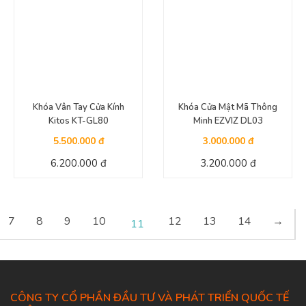
Khóa Vân Tay Cửa Kính
Khóa Cửa Mật Mã Thông
Kitos KT-GL80
Minh EZVIZ DL03
5.500.000 đ
3.000.000 đ
6.200.000 đ
3.200.000 đ
7
8
9
10
12
13
14
→
11
CÔNG TY CỔ PHẦN ĐẦU TƯ VÀ PHÁT TRIỂN QUỐC TẾ