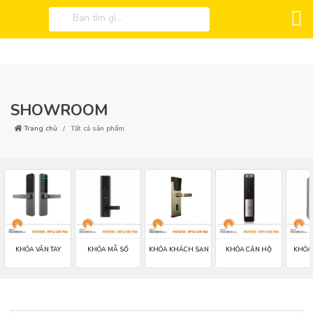
>
SHOWROOM
Trang chủ
Tất cả sản phẩm
KHÓA VÂN TAY
KHÓA MÃ SỐ
KHÓA KHÁCH SẠN
KHÓA CĂN HỘ
KHÓA