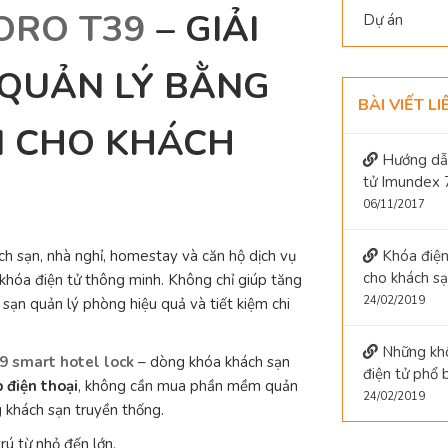
ORO T39
– GIẢI
Dự án
 QUẢN LÝ BẰNG
BÀI VIẾT L
ẠI CHO KHÁCH
Hướng dẫn
tử Imundex 
06/11/2017
ách sạn, nhà nghỉ, homestay và căn hộ dịch vụ
Khóa điện
cho khách s
khóa điện tử thông minh. Không chỉ giúp tăng
24/02/2019
sạn quản lý phòng hiệu quả và tiết kiệm chi
Những khô
 smart hotel lock
– dòng khóa khách sạn
điện tử phổ 
p điện thoại
, không cần mua phần mềm quản
24/02/2019
 khách sạn truyền thống.
rú từ nhỏ đến lớn.