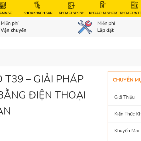
A MÃ SỐ
KHÓA KHÁCH SẠN
KHÓA CỬA KÍNH
KHÓA CỬA NHÔM
KHÓA CỬA 
Miễn phí
Miễn phí
Vận chuyển
Lắp đặt
T39 – GIẢI PHÁP
CHUYÊN M
BẰNG ĐIỆN THOẠI
Giới Thiệu
ẠN
Kiến Thức K
Khuyến Mãi