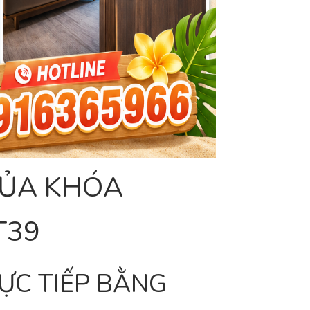
CỦA KHÓA
T39
RỰC TIẾP BẰNG