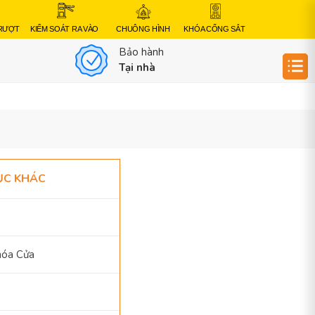
TRƯỢT
KIỂM SOÁT RA VÀO
CHUÔNG HÌNH
KHÓA CỔNG SẮT
Bảo hành
Tại nhà
ỤC KHÁC
hóa Cửa