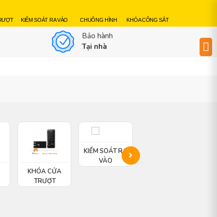
TRƯỢT
KIỂM SOÁT RA VÀO
CHUÔNG HÌNH
KHÓA CỔNG SẮT
Bảo hành
Tại nhà
KIỂM SOÁT RA
CHUÔNG HÌNH
KH
VÀO
A
KHÓA CỬA
TRƯỢT