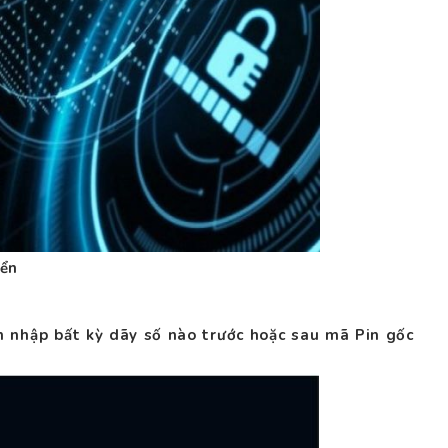
iển
 nhập bất kỳ dãy số nào trước hoặc sau mã Pin gốc