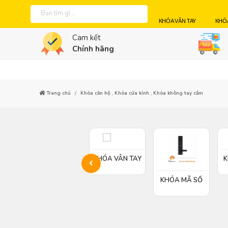
KHÓA VÂN TAY
KHÓ
Cam kết
Chính hãng
Trang chủ
Khóa căn hộ
,
Khóa cửa kính
,
Khóa không tay cầm
ÌNH
KHÓA KHÔNG
KHÓA VÂN TAY
K
TAY CẦM
KHÓA MÃ SỐ