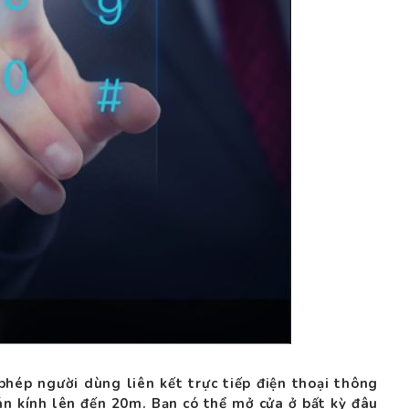
ép người dùng liên kết trực tiếp điện thoại thông
án kính lên đến 20m. Bạn có thể mở cửa ở bất kỳ đâu