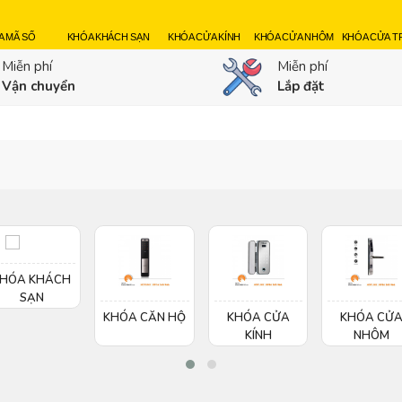
A MÃ SỐ
KHÓA KHÁCH SẠN
KHÓA CỬA KÍNH
KHÓA CỬA NHÔM
KHÓA CỬA 
Miễn phí
Miễn phí
Vận chuyển
Lắp đặt
HÓA KHÁCH
SẠN
KHÓA CĂN HỘ
KHÓA CỬA
KHÓA CỬ
KÍNH
NHÔM